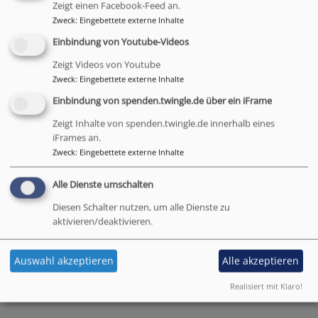
Zeigt einen Facebook-Feed an.
Apostelkirche im Herzen von Miesbach empfängt Sie
Zweck
:
Eingebettete externe Inhalte
jeden Sonntag ganz herzlich zum Gottesdienst um
Einbindung von Youtube-Videos
10.30 Uhr.
HERZLICH WILLKOMMEN IM BUNTEN HAUS
Zeigt Videos von Youtube
Zweck
:
Eingebettete externe Inhalte
Einbindung von spenden.twingle.de über ein iFrame
Zeigt Inhalte von spenden.twingle.de innerhalb eines
iFrames an.
Zweck
:
Eingebettete externe Inhalte
Alle Dienste umschalten
Raum für Begegnung und alles, was daraus entsteht.
Diesen Schalter nutzen, um alle Dienste zu
aktivieren/deaktivieren.
Vielen Dank an unsere Unterstützer und
Auswahl akzeptieren
Alle akzeptieren
Partner
Realisiert mit Klaro!