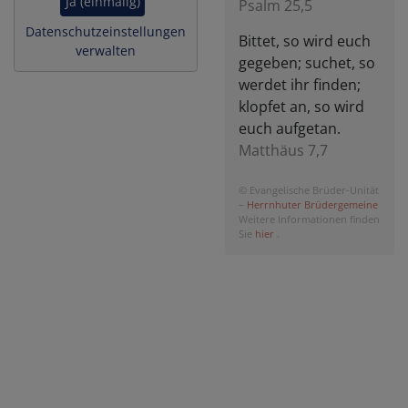
Ja (einmalig)
Psalm 25,5
Datenschutzeinstellungen
Bittet, so wird euch
verwalten
gegeben; suchet, so
werdet ihr finden;
klopfet an, so wird
euch aufgetan.
Matthäus 7,7
© Evangelische Brüder-Unität
–
Herrnhuter Brüdergemeine
Weitere Informationen finden
Sie
hier
.