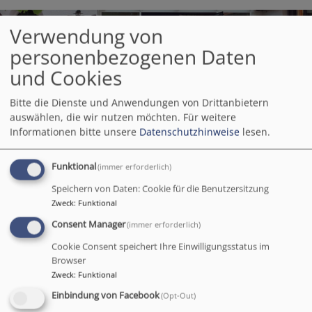
Verwendung von
personenbezogenen Daten
und Cookies
Bitte die Dienste und Anwendungen von Drittanbietern
auswählen, die wir nutzen möchten.
Für weitere
Informationen bitte unsere
Datenschutzhinweise
lesen.
Funktional
(immer erforderlich)
DIE APOSTELKIRCHE
Speichern von Daten: Cookie für die Benutzersitzung
Zweck
:
Funktional
Consent Manager
(immer erforderlich)
Cookie Consent speichert Ihre Einwilligungsstatus im
Browser
Zweck
:
Funktional
Einbindung von Facebook
(Opt-Out)
Gott suchen, Gemeinschaft leben, Mensch sein Die